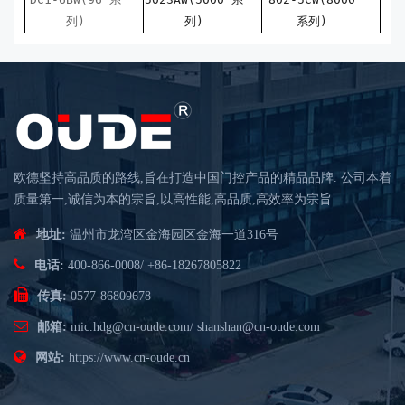
列)
列)
系列)
欧德坚持高品质的路线,旨在打造中国门控产品的精品品牌. 公司本着
质量第一,诚信为本的宗旨,以高性能,高品质,高效率为宗旨.
地址:
温州市龙湾区金海园区金海一道316号
电话:
400-866-0008
/
+86-18267805822
传真:
0577-86809678
邮箱:
mic.hdg@cn-oude.com
/
shanshan@cn-oude.com
网站:
https://www.cn-oude.cn