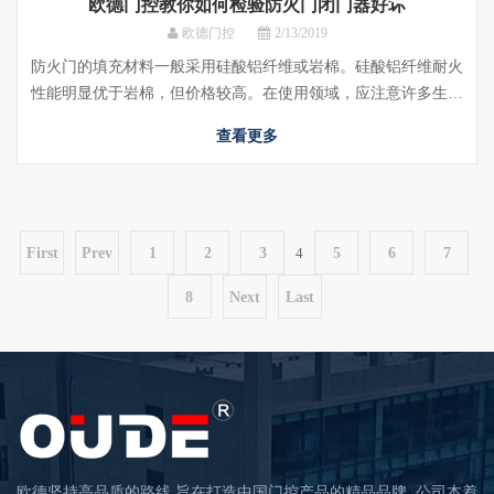
欧德门控教你如何检验防火门闭门器好坏
欧德门控
2/13/2019
防火门的填充材料一般采用硅酸铝纤维或岩棉。硅酸铝纤维耐火
性能明显优于岩棉，但价格较高。在使用领域，应注意许多生产
厂家用廉价岩棉代替取得做型式检验时实际所
查看更多
First
Prev
1
2
3
4
5
6
7
8
Next
Last
欧德坚持高品质的路线,旨在打造中国门控产品的精品品牌. 公司本着