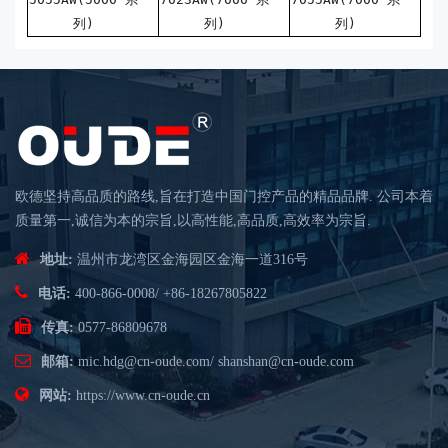
列)
列)
列)
欧德坚持高品质的路线,旨在打造中国门控产品的精品品牌. 公司本着
质量第一,诚信为本的宗旨,以高性能,高品质,高效率为宗旨.
地址:
温州市龙湾区金海园区金海一道316号
电话:
400-866-0008
/
+86-18267805822
传真:
0577-86809678
邮箱:
mic.hdg@cn-oude.com
/
shanshan@cn-oude.com
网站:
https://www.cn-oude.cn