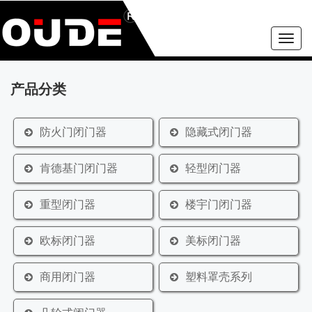
Toggle
naviga
产品分类
防火门闭门器
隐藏式闭门器
肯德基门闭门器
轻型闭门器
重型闭门器
楼宇门闭门器
欧标闭门器
美标闭门器
商用闭门器
塑料罩壳系列