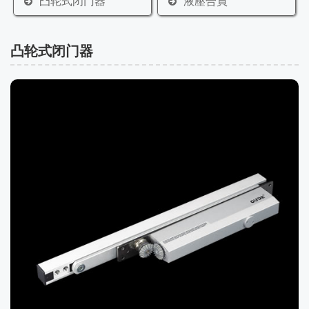
凸轮式闭门器
液壓合頁
凸轮式闭门器