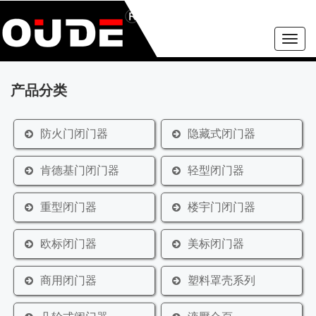
Toggle
naviga
产品分类
防火门闭门器
隐藏式闭门器
肯德基门闭门器
轻型闭门器
重型闭门器
楼宇门闭门器
欧标闭门器
美标闭门器
商用闭门器
塑料罩壳系列